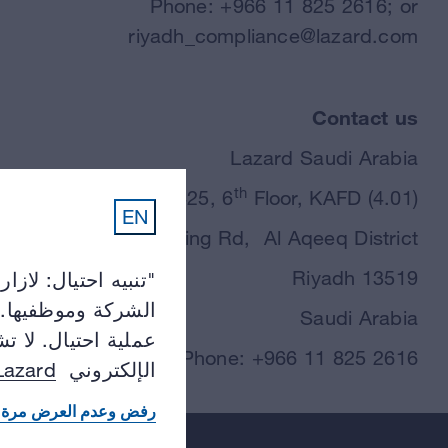
Phone: +966 11 825 2616; or
riyadh_compliance@lazard.com
Contact us
Lazard Saudi Arabia
th
PO Box 88425, 6
Floor, KAFD (4.01)
EN
KAFD Ring Rd, Al Aqeeq District
Riyadh 13519
تنبيه احتيال: لازا
الشركة وموظفيها. ي
Saudi Arabia
عملية احتيال. لا 
Phone: +966 11 825 2616
Lazard
الإلكتروني
رفض وعدم العرض مرة 