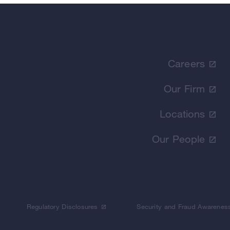
Careers
Our Firm
Locations
Our People
Regulatory Disclosures
Security and Fraud Awarenes