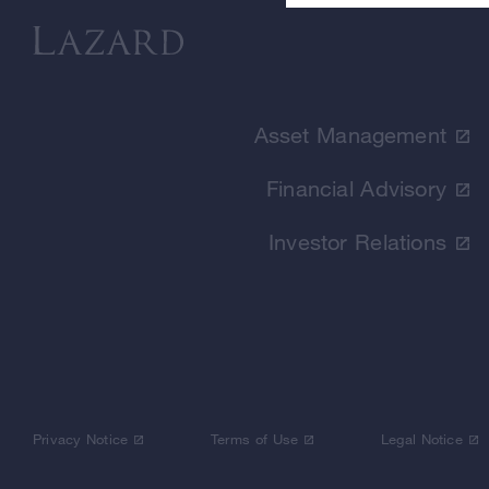
Asset Management
Financial Advisory
Investor Relations
Privacy Notice
Terms of Use
Legal Notice