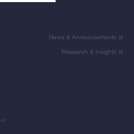
News & Announcements
Research & Insights
s