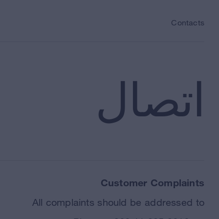
Skip to content
Contacts
اتصال
Customer Complaints
All complaints should be addressed to